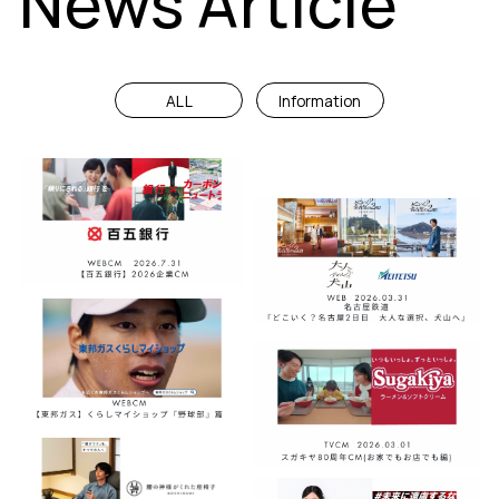
News Article
ALL
Information
お知らせ
#
Information